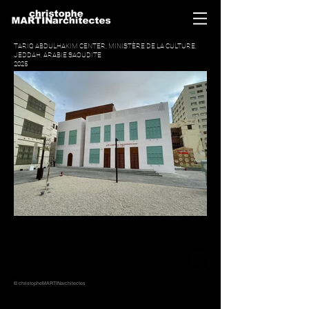
TARIQ ABDULHAKIM CENTER, MINISTÈRE DE LA CULTURE,
JEDDAH, ARABIE SAOUDITE
2025
© christopheMARTINarchitectes