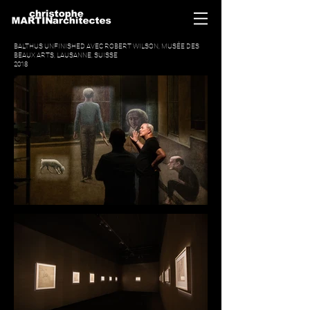
BALTHUS UNFINISHED
AVEC ROBERT WILSON, MUSÉE DES
BEAUX ARTS, LAUSANNE, SUISSE
2018